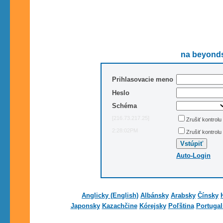
na beyonds
Prihlasovacie meno
Heslo
Schéma
[216.73.217.25]
Zrušiť kontrol
2:28:02PM
Zrušiť kontrolu
Auto-Login
Anglicky (English)
Albánsky
Arabsky
Čínsky
Japonsky
Kazachčine
Kórejsky
Poľština
Portugal